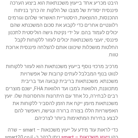
היבט מכריע אחד בייעוץ משכנתאות הוא ביצוע הערכה
פיננסית יסודית של מצבו של הלקוח. זה כרוך בניתוח
ההכנסות, ההוצאות, היסטוריית האשראי שלהם וגורמים
רלוונטיים אחרים כדי לקבוע את סכום המשכנתא שהם
יכולים לעמוד בהם. על ידי נקיטת גישה הוליסטית לתכנון
פיננסי, יועצי משכנתאות יכולים לעזור ללקוחות לקבל
החלטות מושכלות שיכוונו אותם להצלחה פיננסית ארוכת
טווח.
מרכיב מרכזי נוסף בייעוץ משכנתאות הוא לעזור ללקוחות
לנווט בנוף המבלבל לעתים קרובות של אפשרויות
משכנתא. משכנתאות בריבית קבועה ועד בריבית
מתכווננת, הלוואות ג'מבו ועד הלוואות FHA, ישנם מוצרים
רבים לבחירה, כל אחד עם היתרונות והחסרונות שלו. יועץ
משכנתאות מיומן ייקח את הזמן להסביר ללקוחות את
האפשרויות הללו בצורה ברורה ונגישה, ויאפשר להם
לבצע בחירות המתאימות ביותר לצרכיהם.
כדי לראות עוד מידע על ייעוץ משכנאות – smart – שרה
כהן ו
ייעוץ משכנאות – smart
ניתן לבקר ב- smart20.co.il