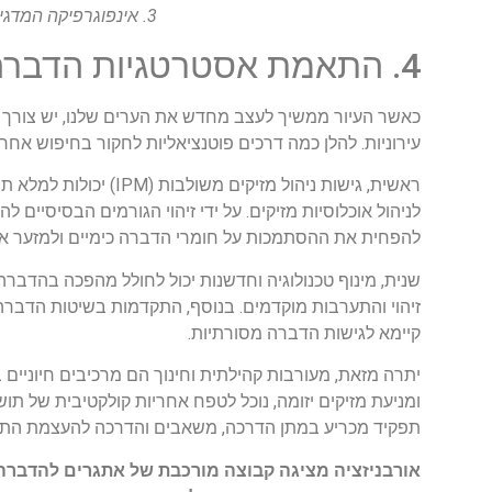
3. אינפוגרפיקה המדגישה את הכשלים של שיטות ההדברה המסורתיות במסגרות עירוניות.
4. התאמת אסטרטגיות הדברה להגדרות עירוניות: לאן נמשיך מכאן?
כאשר העיור ממשיך לעצב מחדש את הערים שלנו, יש צורך 
עירוניות. להלן כמה דרכים פוטנציאליות לחקור בחיפוש אחר נ
לניהול אוכלוסיות מזיקים. על ידי זיהוי הגורמים הבסיסיים לה
להפחית את ההסתמכות על חומרי הדברה כימיים ולמזער 
שנית, מינוף טכנולוגיה וחדשנות יכול לחולל מהפכה בהדברה ע
זיהוי והתערבות מוקדמים. בנוסף, התקדמות בשיטות הדברה בי
קיימא לגישות הדברה מסורתיות.
יתרה מזאת, מעורבות קהילתית וחינוך הם מרכיבים חיוניים ב
ומניעת מזיקים יזומה, נוכל לטפח אחריות קולקטיבית של תוש
תפקיד מכריע במתן הדרכה, משאבים והדרכה להעצמת התושב
אורבניזציה מציגה קבוצה מורכבת של אתגרים להדברה,