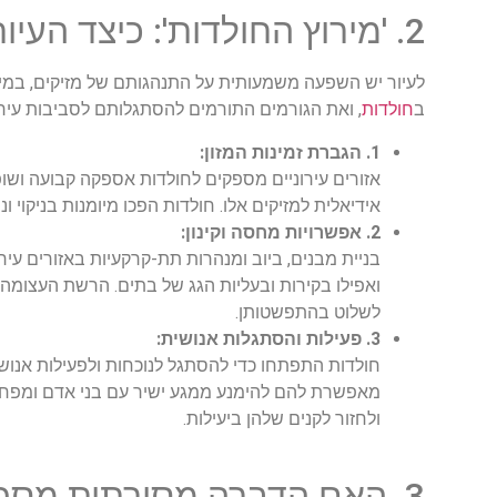
2. 'מירוץ החולדות': כיצד העיור משנה את התנהגות המזיקים?
לעיור יש השפעה משמעותית על התנהגותם של מזיקים, במיו
ב
חולדות
, ואת הגורמים התורמים להסתגלותם לסביבות עירונ
1. הגברת זמינות המזון:
אזורים עירוניים מספקים לחולדות אספקה קבועה ושופע
אידיאלית למזיקים אלו. חולדות הפכו מיומנות בניקוי ונ
2. אפשרויות מחסה וקינון:
בניית מבנים, ביוב ומנהרות תת-קרקעיות באזורים עי
ואפילו בקירות ובעליות הגג של בתים. הרשת העצומה
לשלוט בהתפשטותן.
3. פעילות והסתגלות אנושית:
חולדות התפתחו כדי להסתגל לנוכחות ולפעילות אנושית
מאפשרת להם להימנע ממגע ישיר עם בני אדם ומפחיתה 
ולחזור לקנים שלהן ביעילות.
3. האם הדברה מסורתית מספיקה לערים הצומחות שלנו?