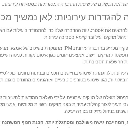
להתאים את אסטרטגיות ההדברה שלנו כדי להתמודד ביעילות עם האת
יהול מזיקים יעיל ובר קיימא בסביבה עירונית.
ראשית, גישות ניהול מזיקים משולבות (IPM) יכולות למלא תפקיד מכריע בהדברה עיר
תפשטות מזיקים ויישום אמצעים יזומים כגון איטום נקודות כניסה ושיפור 
את ההשפעה הסביבתית.
ירונית. לדוגמה, השימוש בחיישנים חכמים ובניתוח נתונים יכול לסייע
ולוגיות, כגון שימוש בטורפים טבעיים ואורגניזמים מהונדסים גנטית, 
ניהול מוצלח של מזיקים עירוניים. על ידי העלאת המודעות לחשיבות ש
בי העיר ליצור קהילות עמידות בפני מזיקים. רשויות מקומיות ואנשי 
ים בניהול מזיקים בצורה יעילה.
 המחייבת גישה משולבת ומסתגלת יותר. הבנת הנוף המשתנה של